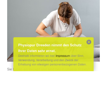
Physiopur Dresden nimmt den Schutz
Ihrer Daten sehr ernst.
Deshalb informieren wir hier
Impressum
über Sinn,
Verwendung, Verarbeitung und den Zweck der
Erhebung von etwaigen personenbezogenen Daten.
Sie haben ein Rezept und sind neu in unserer Praxis?
0351 /
Rufen Sie uns gleich an oder kommen Sie vorbei:
79 66 46 76